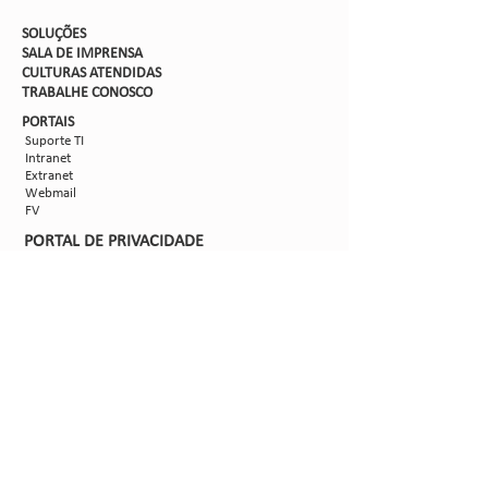
SOLUÇÕES
SALA DE IMPRENSA
CULTURAS ATENDIDAS
TRABALHE CON
OSCO
PORTAIS
Suporte TI
Intranet
Extranet
Webmail
FV
PORTAL DE PRIVACIDADE
Aviso de Privacidade
Formulário de Requisição do Titular de Dados
Configurações de Cookies
SIGA-NOS