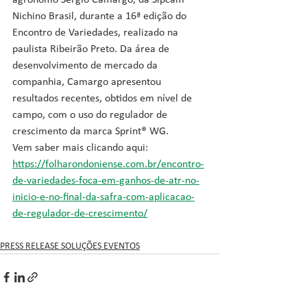
agrônomo Sérgio Camargo, da Sipcam 
Nichino Brasil, durante a 16ª edição do 
Encontro de Variedades, realizado na 
paulista Ribeirão Preto. Da área de 
desenvolvimento de mercado da 
companhia, Camargo apresentou 
resultados recentes, obtidos em nível de 
campo, com o uso do regulador de 
crescimento da marca Sprint® WG.
Vem saber mais clicando aqui: 
https://folharondoniense.com.br/encontro-
de-variedades-foca-em-ganhos-de-atr-no-
inicio-e-no-final-da-safra-com-aplicacao-
de-regulador-de-crescimento/
PRESS RELEASE SOLUÇÕES EVENTOS