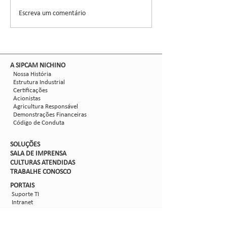
destaque no 14º Congresso
um evento dedicado
Escreva um comentário
Brasileiro do...
inovações tecnológic
​A SIPCAM NICHINO
Nossa História
Estrutura Industrial
Certificações
Acionistas
Agricultura Responsável
Demonstrações Financeiras
Código de Conduta
SOLUÇÕES
SALA DE IMPRENSA
CULTURAS ATENDIDAS
TRABALHE CON
OSCO
PORTAIS
Suporte TI
Intranet
Extranet
Webmail
FV