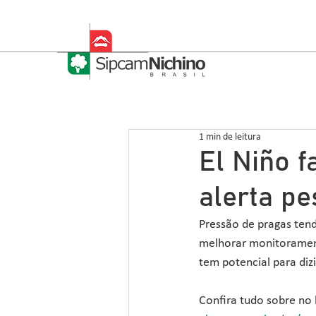
1 min de leitura
El Niño f
alerta p
Pressão de pragas tend
melhorar monitorament
tem potencial para diz
Confira tudo sobre no l