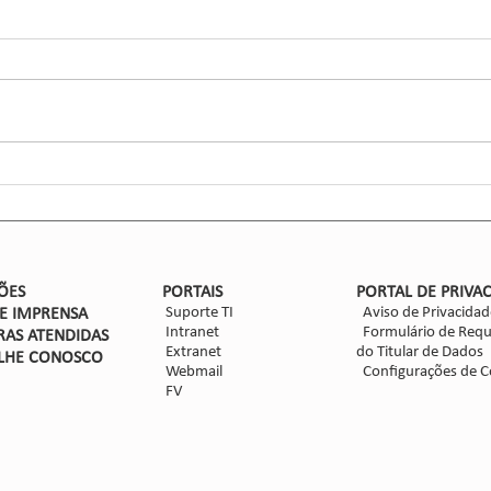
conhecida que não pode cair
forn
no esquecimento
do R
A ferrugem asiática da soja, volta a
Model
à ci
assombrar o campo, especialmente
CCGL,
na região Sul do Brasil nesta safra
coope
23/24. Quem discorreu mais...
170 mi
danos 
ÕES
PORTAIS
PORTAL DE PRIVA
Suporte TI
Aviso de Privacidad
DE IMPRENSA
Intranet
Formulário de Requ
RAS ATENDIDAS
Extranet
do Titular de Dados
LHE CON
OSCO
Webmail
Configurações de C
FV