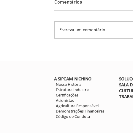
Comentários
das áreas de SP e MG em
2024 – 2025
O avanço do greening no cinturão
citrícola de São Paulo e Minas
Escreva um comentário
Gerais, está entre as causas da
prevalência de preços baixos nos
últimos...
​A SIPCAM NICHINO
SOLUÇ
Nossa História
SALA 
Estrutura Industrial
CULTU
Certificações
TRABA
Acionistas
Agricultura Responsável
Demonstrações Financeiras
Código de Conduta