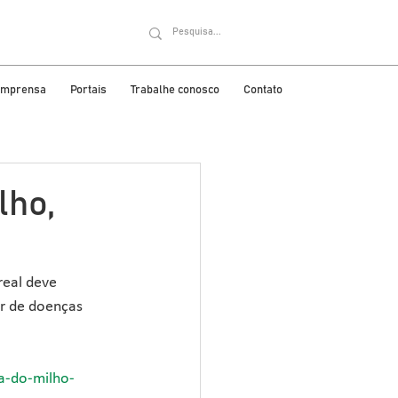
 imprensa
Portais
Trabalhe conosco
Contato
lho,
real deve 
r de doenças 
a-do-milho-