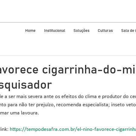
Home
Institucional
Soluções
Culturas
Sala de
avorece cigarrinha-do-mi
esquisador
e a ser mais severa ante os efeitos do clima e produtor do ce
o para não ter prejuízo, recomenda especialista; inseto veto
imar uma lavoura. 
ink: 
https://tempodesafra.com.br/el-nino-favorece-cigarrinh