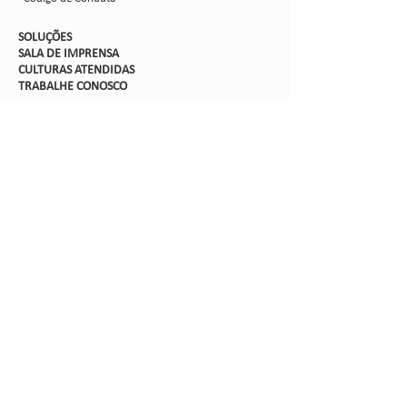
SOLUÇÕES
SALA DE IMPRENSA
CULTURAS ATENDIDAS
TRABALHE CON
OSCO
PORTAIS
Suporte TI
Intranet
Extranet
Webmail
FV
PORTAL DE PRIVACIDADE
Aviso de Privacidade
Formulário de Requisição do Titular de Dados
Configurações de Cookies
SIGA-NOS