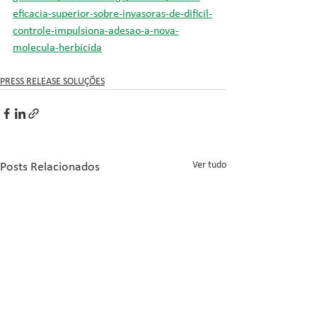
eficacia-superior-sobre-invasoras-de-dificil-
controle-impulsiona-adesao-a-nova-
molecula-herbicida
PRESS RELEASE SOLUÇÕES
Ver tudo
Posts Relacionados