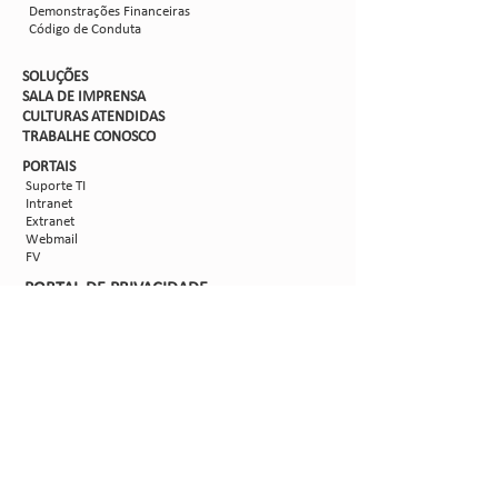
Demonstrações Financeiras
Código de Conduta
SOLUÇÕES
SALA DE IMPRENSA
CULTURAS ATENDIDAS
TRABALHE CON
OSCO
PORTAIS
Suporte TI
Intranet
Extranet
Webmail
FV
PORTAL DE PRIVACIDADE
Aviso de Privacidade
Formulário de Requisição do Titular de Dados
Configurações de Cookies
SIGA-NOS