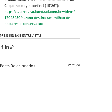
produtividade e à rentabilidade do cafezal.
Clique no play e confira! (15’26”): 
https://tvterraviva.band.uol.com.br/videos/
17048450/suzano-destina-um-milhao-de-
hectares-a-conservacao
PRESS RELEASE ENTREVISTAS
Ver tudo
Posts Relacionados