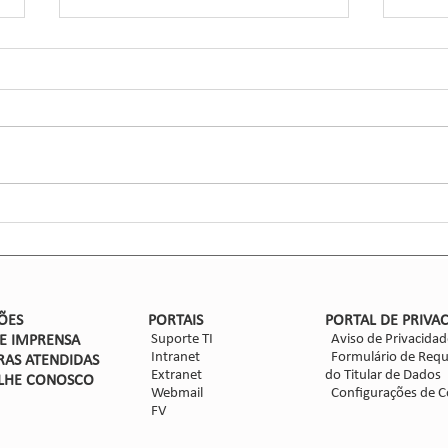
Sipcam Nichino mostra
‘Con
resultados de investimentos
Avan
e inova no desenvolvimento
Cult
Uma das empresas líderes do setor
No di
de soluções para a cultura
de agroquímicos, a Sipcam Nichino
paulis
Brasil terá presença de destaque no
do Co
14º Congresso Brasileiro do...
dedic
na...
ÕES
PORTAIS
PORTAL DE PRIVA
Suporte TI
Aviso de Privacidad
DE IMPRENSA
Intranet
Formulário de Requ
RAS ATENDIDAS
Extranet
do Titular de Dados
LHE CON
OSCO
Webmail
Configurações de C
FV