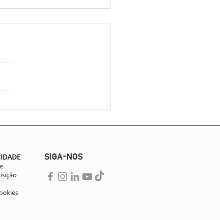
exão Cana’ 2024 Explora
ços Tecnológicos na
ura da Cana-de-Açúcar
a 22 de agosto, a cidade
ta de Piracicaba será o palco
nexão Cana 2024, um evento
ado às inovações tecnológicas
SIGA-NOS
CIDADE
e
isição
ookies