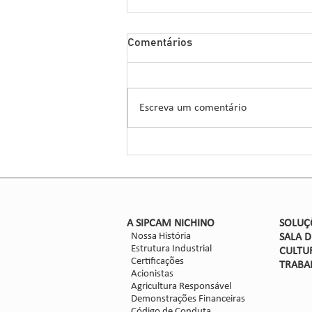
Uso de bioestimulantes na
Comentários
cultura será tema do 18º
Grande Encontro de
Uma das líderes no desenvolvimento
Variedades, em Ribeirão
de soluções para a cana-de-açúcar,
Preto
Escreva um comentário
a Sipcam Nichino figura como
patrocinadora do 18º Grande
Encontro...
​A SIPCAM NICHINO
SOLUÇ
Nossa História
SALA 
Estrutura Industrial
CULTU
Certificações
TRABA
Acionistas
Agricultura Responsável
Demonstrações Financeiras
Código de Conduta