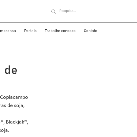
 imprensa
Portais
Trabalhe conosco
Contato
 de
da Coplacampo 
as de soja, 
, Blackjak®, 
soja.