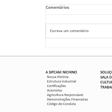
Sipcam Nichino Lança
Comentários
Herbicida Inovador para o
Manejo de Sorgo
A Sipcam Nichino, conhecida por
suas inovações no setor de
Escreva um comentário
defensivos agrícolas, introduziu um
novo herbicida para o manejo do
sorgo, um...
​A SIPCAM NICHINO
SOLUÇ
Nossa História
SALA 
Estrutura Industrial
CULTU
Certificações
TRABA
Acionistas
Agricultura Responsável
Demonstrações Financeiras
Código de Conduta