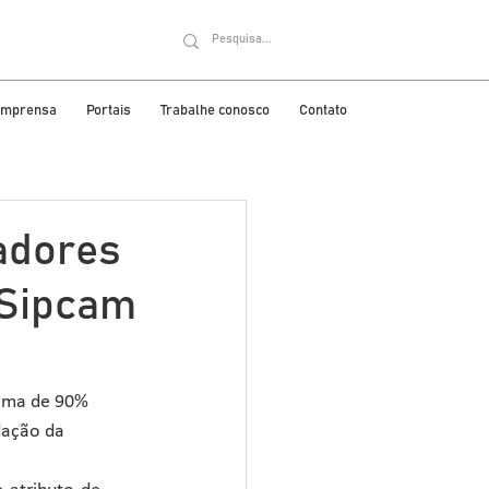
 imprensa
Portais
Trabalhe conosco
Contato
adores
 Sipcam
cima de 90% 
dação da 