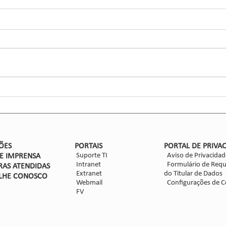
Inov
Ciga
Inse
Glaub
Efic
entom
CCGL,
forma
ensaio
Nova safra de milho: como
mitigar as perdas com
Dalbulus maidis?
ÕES
PORTAIS
PORTAL DE PRIVA
Suporte TI
Aviso de Privacidad
DE IMPRENSA
Intranet
Formulário de Requ
RAS ATENDIDAS
Extranet
do Titular de Dados
LHE CON
OSCO
Webmail
Configurações de C
FV