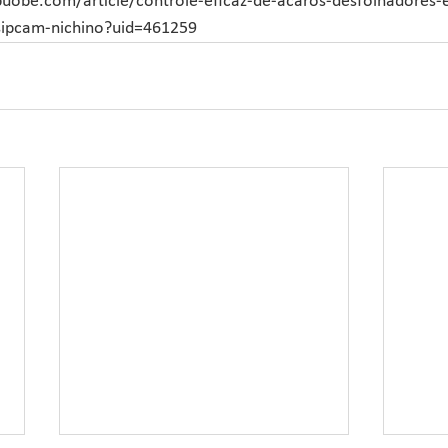
/buobe.com/article/controle-eficaz-de-acaros-desfolhadores-e
sipcam-nichino?uid=461259