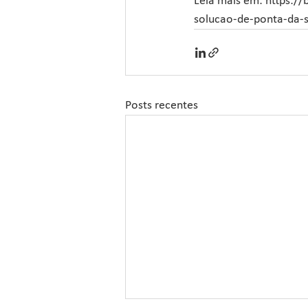
Leia mais em: https:/
solucao-de-ponta-da-
Posts recentes