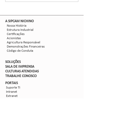
como mitigar as perdas
com Dalbulus maidis?
​A SIPCAM NICHINO
Nossa História
Estrutura Industrial
Certificações
Acionistas
Agricultura Responsável
Demonstrações Financeiras
Código de Conduta
SOLUÇÕES
SALA DE IMPRENSA
CULTURAS ATENDIDAS
TRABALHE CON
OSCO
PORTAIS
Suporte TI
Intranet
Extranet
Webmail
FV
PORTAL DE PRIVACIDADE
Aviso de Privacidade