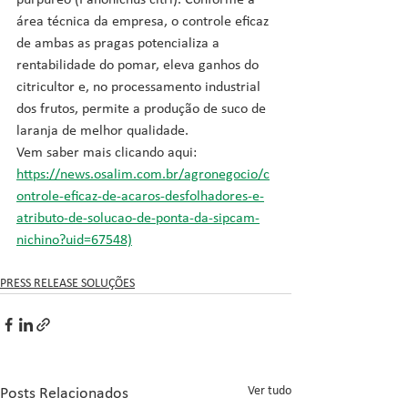
purpúreo (Panonichus citri). Conforme a 
área técnica da empresa, o controle eficaz 
de ambas as pragas potencializa a 
rentabilidade do pomar, eleva ganhos do 
citricultor e, no processamento industrial 
dos frutos, permite a produção de suco de 
laranja de melhor qualidade.
Vem saber mais clicando aqui: 
https://news.osalim.com.br/agronegocio/c
ontrole-eficaz-de-acaros-desfolhadores-e-
atributo-de-solucao-de-ponta-da-sipcam-
nichino?uid=67548)
PRESS RELEASE SOLUÇÕES
Ver tudo
Posts Relacionados