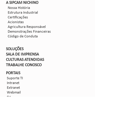
​A SIPCAM NICHINO
Nossa História
Estrutura Industrial
Certificações
Acionistas
Agricultura Responsável
Demonstrações Financeiras
Código de Conduta
SOLUÇÕES
SALA DE IMPRENSA
CULTURAS ATENDIDAS
TRABALHE CON
OSCO
PORTAIS
Suporte TI
Intranet
Extranet
Webmail
FV
PORTAL DE PRIVACIDADE
Aviso de Privacidade
Formulário de Requisição do Titular de Dados
Configurações de Cookies