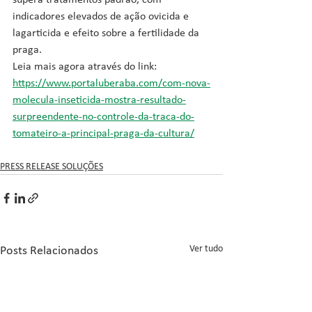
supera tratamentos padrão, com 
indicadores elevados de ação ovicida e 
lagarticida e efeito sobre a fertilidade da 
praga.
Leia mais agora através do link: 
https://www.portaluberaba.com/com-nova-
molecula-inseticida-mostra-resultado-
surpreendente-no-controle-da-traca-do-
tomateiro-a-principal-praga-da-cultura/
PRESS RELEASE SOLUÇÕES
Ver tudo
Posts Relacionados