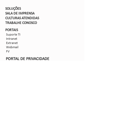
SOLUÇÕES
SALA DE IMPRENSA
CULTURAS ATENDIDAS
TRABALHE CON
OSCO
PORTAIS
Suporte TI
Intranet
Extranet
Webmail
FV
PORTAL DE PRIVACIDADE
Aviso de Privacidade
Formulário de Requisição do Titular de Dados
Configurações de Cookies
SIGA-NOS