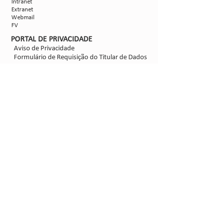
Intranet
Extranet
Webmail
FV
PORTAL DE PRIVACIDADE
Aviso de Privacidade
Formulário de Requisição do Titular de Dados
Configurações de Cookies
SIGA-NOS
@2021 - Sipcam Nichino
Desenvolvido por
Bold Propaganda