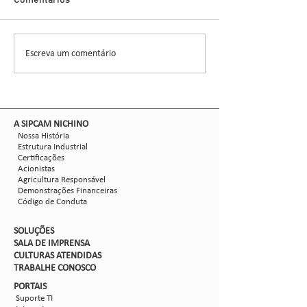
Demonstra Alta 
Comentários
entomologista e pes
CCGL, uma cooperat
formada por 30 asso
Escreva um comentário
Nova safra de milho:
liderou ensaios técni
como mitigar as perdas
com Dalbulus maidis?
​A SIPCAM NICHINO
Nossa História
Estrutura Industrial
Certificações
Acionistas
Agricultura Responsável
Demonstrações Financeiras
Código de Conduta
SOLUÇÕES
SALA DE IMPRENSA
CULTURAS ATENDIDAS
TRABALHE CON
OSCO
PORTAIS
Suporte TI