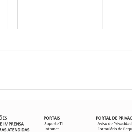
Inov
Ciga
Inse
Glaub
Efic
entom
CCGL,
forma
ensaio
Nova safra de milho: como
mitigar as perdas com
Dalbulus maidis?
ÕES
PORTAIS
PORTAL DE PRIVA
Suporte TI
Aviso de Privacidad
DE IMPRENSA
Intranet
Formulário de Requ
RAS ATENDIDAS