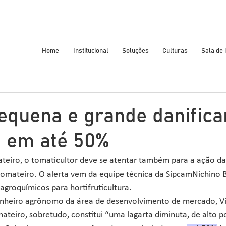
Home
Institucional
Soluções
Culturas
Sala de
equena e grande danific
 em até 50%
teiro, o tomaticultor deve se atentar também para a ação d
omateiro. O alerta vem da equipe técnica da SipcamNichino B
agroquímicos para hortifruticultura.
heiro agrônomo da área de desenvolvimento de mercado, Vit
eiro, sobretudo, constitui “uma lagarta diminuta, de alto p