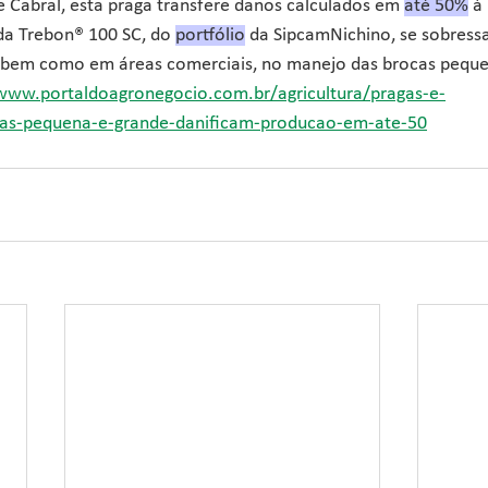
Cabral, esta praga transfere danos calculados em 
até 50%
 à
ida Trebon® 100 SC, do 
portfólio
 da SipcamNichino, se sobress
, bem como em áreas comerciais, no manejo das brocas peque
/www.portaldoagronegocio.com.br/agricultura/pragas-e-
cas-pequena-e-grande-danificam-producao-em-ate-50