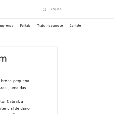
 imprensa
Portais
Trabalhe conosco
Contato
am
a broca-pequena 
rasil, uma das 
or Cabral, a 
otencial de dano 