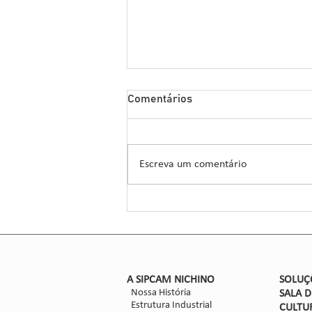
Sipcam Nichino Lança
Comentários
Herbicida Inovador para o
Manejo de Sorgo
A Sipcam Nichino, conhecida por
suas inovações no setor de
Escreva um comentário
defensivos agrícolas, introduziu um
novo herbicida para o manejo do
sorgo, um...
​A SIPCAM NICHINO
SOLUÇ
Nossa História
SALA 
Estrutura Industrial
CULTU