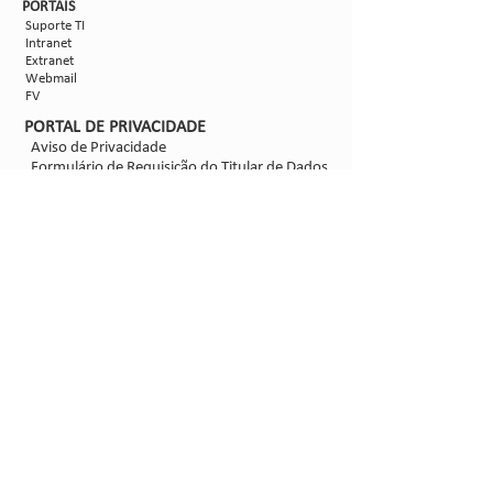
PORTAIS
Suporte TI
Intranet
Extranet
Webmail
FV
PORTAL DE PRIVACIDADE
Aviso de Privacidade
Formulário de Requisição do Titular de Dados
Configurações de Cookies
SIGA-NOS
@2021 - Sipcam Nichino
Desenvolvido por
Bold Propaganda