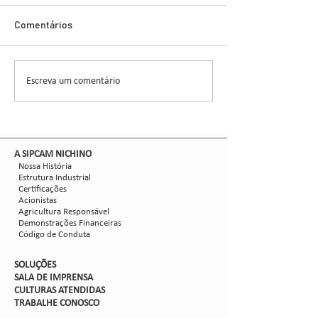
Novo Inseticida
Glauber Renato Stür
Demonstra Alta 
Comentários
entomologista e pes
CCGL, uma cooperat
formada por 30 asso
Escreva um comentário
Nova safra de milho:
liderou ensaios técni
como mitigar as perdas
com Dalbulus maidis?
​A SIPCAM NICHINO
Nossa História
Estrutura Industrial
Certificações
Acionistas
Agricultura Responsável
Demonstrações Financeiras
Código de Conduta
SOLUÇÕES
SALA DE IMPRENSA
CULTURAS ATENDIDAS
TRABALHE CON
OSCO