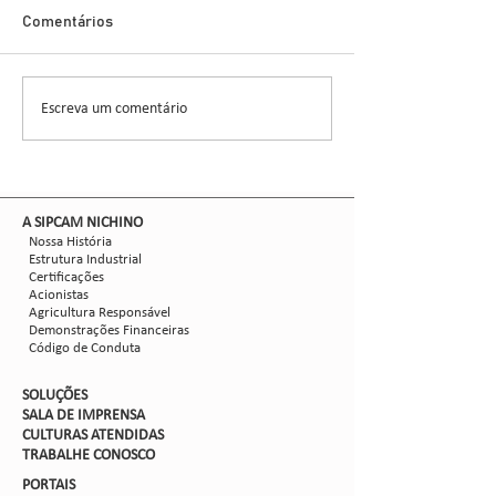
Glauber Renato Stür
Demonstra Alta 
Comentários
entomologista e pes
CCGL, uma cooperat
formada por 30 asso
Escreva um comentário
Nova safra de milho:
liderou ensaios técni
como mitigar as perdas
com Dalbulus maidis?
​A SIPCAM NICHINO
Nossa História
Estrutura Industrial
Certificações
Acionistas
Agricultura Responsável
Demonstrações Financeiras
Código de Conduta
SOLUÇÕES
SALA DE IMPRENSA
CULTURAS ATENDIDAS
TRABALHE CON
OSCO
PORTAIS