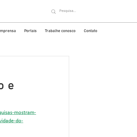
 imprensa
Portais
Trabalhe conosco
Contato
o e
quisas-mostram-
vidade-do-