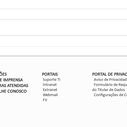
Ciga
Inse
Glaub
Efic
entom
CCGL,
forma
ensaio
Nova safra de milho: como
mitigar as perdas com
Dalbulus maidis?
ÕES
PORTAIS
PORTAL DE PRIVA
Suporte TI
Aviso de Privacidad
DE IMPRENSA
Intranet
Formulário de Requ
RAS ATENDIDAS
Extranet
do Titular de Dados
LHE CON
OSCO
Webmail
Configurações de C
FV