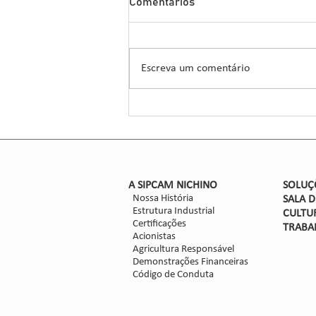
Comentários
Herbicida Inovador para o
Manejo de Sorgo
A Sipcam Nichino, conhecida por
suas inovações no setor de
Escreva um comentário
defensivos agrícolas, introduziu um
novo herbicida para o manejo do
sorgo, um...
​A SIPCAM NICHINO
SOLUÇ
Nossa História
SALA 
Estrutura Industrial
CULTU
Certificações
TRABA
Acionistas
Agricultura Responsável
Demonstrações Financeiras
Código de Conduta