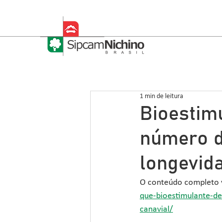
1 min de leitura
Bioestim
número d
longevid
O conteúdo completo 
que-bioestimulante-d
canavial/