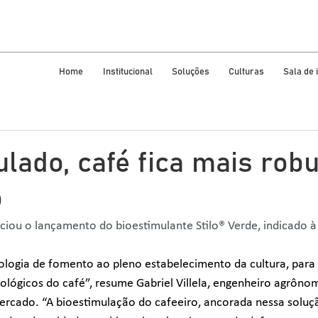
Home
Institucional
Soluções
Culturas
Sala de
lado, café fica mais robu
o
iou o lançamento do bioestimulante Stilo® Verde, indicado à
ologia de fomento ao pleno estabelecimento da cultura, para 
nológicos do café”, resume Gabriel Villela, engenheiro agrôno
rcado. “A bioestimulação do cafeeiro, ancorada nessa soluçã