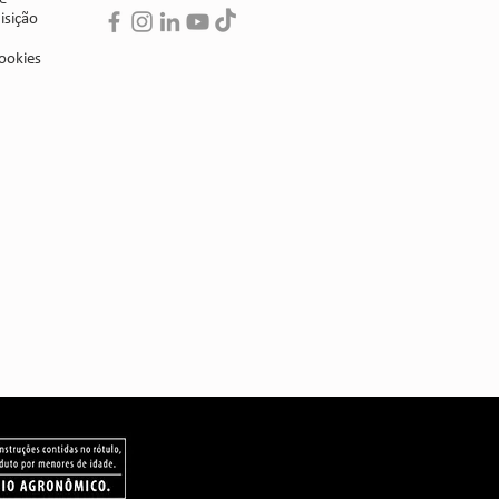
isição
ookies