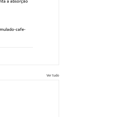
enta a absorção 
imulado-cafe-
Ver tudo