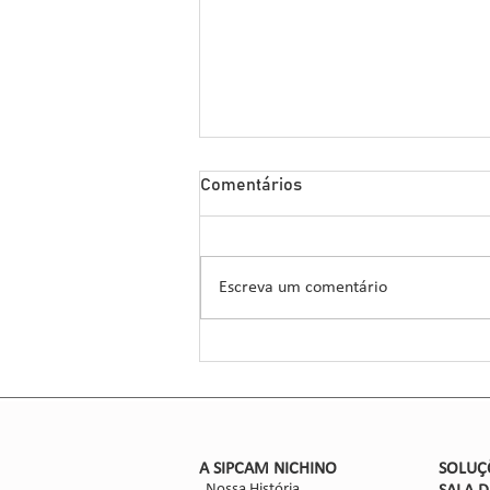
Sipcam Nichino Lança
Comentários
Herbicida Inovador para o
Manejo de Sorgo
A Sipcam Nichino, conhecida por
suas inovações no setor de
Escreva um comentário
defensivos agrícolas, introduziu um
novo herbicida para o manejo do
sorgo, um...
​A SIPCAM NICHINO
SOLUÇ
Nossa História