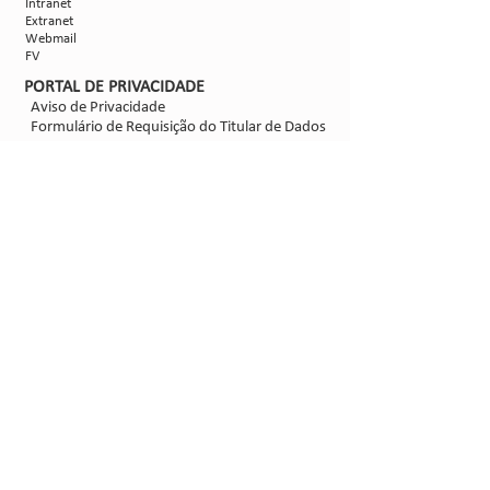
Intranet
Extranet
Webmail
FV
PORTAL DE PRIVACIDADE
Aviso de Privacidade
Formulário de Requisição do Titular de Dados
Configurações de Cookies
SIGA-NOS
@2021 - Sipcam Nichino
Desenvolvido por
Bold Propaganda