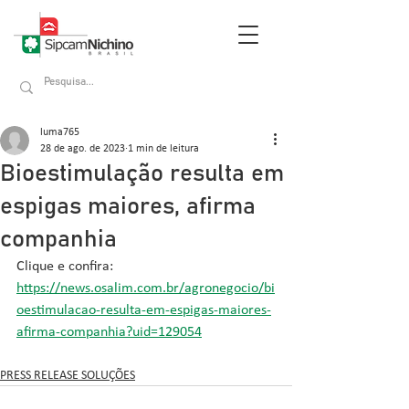
luma765
28 de ago. de 2023
1 min de leitura
Bioestimulação resulta em
espigas maiores, afirma
companhia
Clique e confira: 
https://news.osalim.com.br/agronegocio/bi
oestimulacao-resulta-em-espigas-maiores-
afirma-companhia?uid=129054
PRESS RELEASE SOLUÇÕES