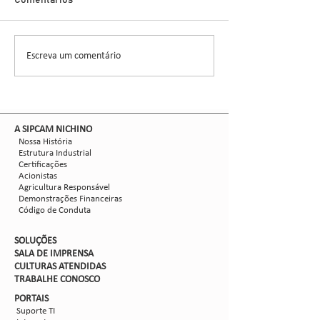
Demonstra Alta 
Comentários
entomologista e pes
CCGL, uma cooperat
formada por 30 asso
Escreva um comentário
Nova safra de milho:
liderou ensaios técni
como mitigar as perdas
com Dalbulus maidis?
​A SIPCAM NICHINO
Nossa História
Estrutura Industrial
Certificações
Acionistas
Agricultura Responsável
Demonstrações Financeiras
Código de Conduta
SOLUÇÕES
SALA DE IMPRENSA
CULTURAS ATENDIDAS
TRABALHE CON
OSCO
PORTAIS
Suporte TI