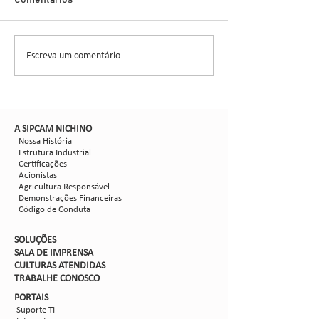
Demonstra Alta 
Comentários
entomologista e pes
CCGL, uma cooperat
formada por 30 asso
Escreva um comentário
Nova safra de milho:
liderou ensaios técni
como mitigar as perdas
com Dalbulus maidis?
​A SIPCAM NICHINO
Nossa História
Estrutura Industrial
Certificações
Acionistas
Agricultura Responsável
Demonstrações Financeiras
Código de Conduta
SOLUÇÕES
SALA DE IMPRENSA
CULTURAS ATENDIDAS
TRABALHE CON
OSCO
PORTAIS
Suporte TI