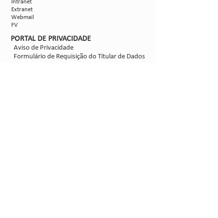
Intranet
Extranet
Webmail
FV
PORTAL DE PRIVACIDADE
Aviso de Privacidade
Formulário de Requisição do Titular de Dados
Configurações de Cookies
SIGA-NOS
@2021 - Sipcam Nichino
Desenvolvido por
Bold Propaganda