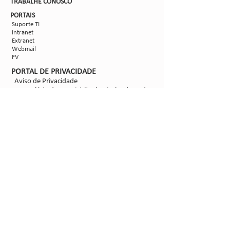
TRABALHE CON
OSCO
PORTAIS
Suporte TI
Intranet
Extranet
Webmail
FV
PORTAL DE PRIVACIDADE
Aviso de Privacidade
Formulário de Requisição do Titular de Dados
Configurações de Cookies
SIGA-NOS
@2021 - Sipcam Nichino
Desenvolvido por
Bold Propaganda