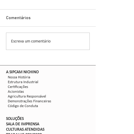
Cigarrinha-do-M
Novo Inseticida
Glauber Renato Stür
Demonstra Alta 
Comentários
entomologista e pes
CCGL, uma cooperat
formada por 30 asso
Escreva um comentário
Nova safra de milho:
liderou ensaios técni
como mitigar as perdas
com Dalbulus maidis?
​A SIPCAM NICHINO
Nossa História
Estrutura Industrial
Certificações
Acionistas
Agricultura Responsável
Demonstrações Financeiras
Código de Conduta
SOLUÇÕES
SALA DE IMPRENSA
CULTURAS ATENDIDAS