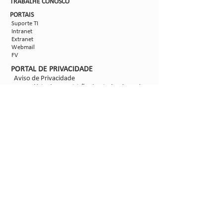
TRABALHE CON
OSCO
PORTAIS
Suporte TI
Intranet
Extranet
Webmail
FV
PORTAL DE PRIVACIDADE
Aviso de Privacidade
Formulário de Requisição do Titular de Dados
Configurações de Cookies
SIGA-NOS
@2021 - Sipcam Nichino
Desenvolvido por
Bold Propaganda