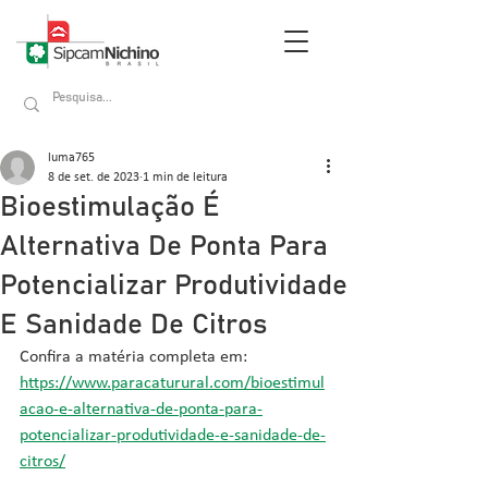
luma765
8 de set. de 2023
1 min de leitura
Bioestimulação É
Alternativa De Ponta Para
Potencializar Produtividade
E Sanidade De Citros
Confira a matéria completa em: 
https://www.paracaturural.com/bioestimul
acao-e-alternativa-de-ponta-para-
potencializar-produtividade-e-sanidade-de-
citros/