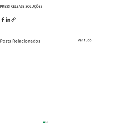
PRESS RELEASE SOLUÇÕES
Ver tudo
Posts Relacionados
Inovação no Con