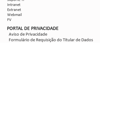
Intranet
Extranet
Webmail
FV
PORTAL DE PRIVACIDADE
Aviso de Privacidade
Formulário de Requisição do Titular de Dados
Configurações de Cookies
SIGA-NOS
@2021 - Sipcam Nichino
Desenvolvido por
Bold Propaganda