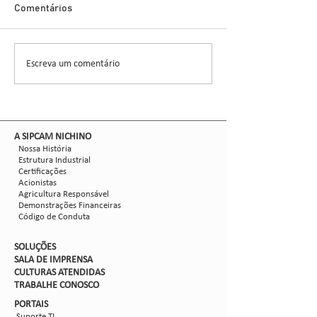
Glauber Renato Stür
Demonstra Alta 
Comentários
entomologista e pes
CCGL, uma cooperat
formada por 30 asso
Escreva um comentário
Nova safra de milho:
liderou ensaios técni
como mitigar as perdas
com Dalbulus maidis?
​A SIPCAM NICHINO
Nossa História
Estrutura Industrial
Certificações
Acionistas
Agricultura Responsável
Demonstrações Financeiras
Código de Conduta
SOLUÇÕES
SALA DE IMPRENSA
CULTURAS ATENDIDAS
TRABALHE CON
OSCO
PORTAIS
Suporte TI