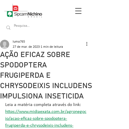
luma765
27 de mar. de 2023
1 min de leitura
AÇÃO EFICAZ SOBRE
SPODOPTERA
FRUGIPERDA E
CHRYSODEIXIS INCLUDENS
IMPULSIONA INSETICIDA
Leia a matéria completa através do link: 
https://www.midiaexata.com.br/agronegoc
io/acao-eficaz-sobre-spodoptera-
frugiperda-e-chrysodeixis-includens-