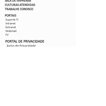
SALA DE IMPRENSA
CULTURAS ATENDIDAS
TRABALHE CON
OSCO
PORTAIS
Suporte TI
Intranet
Extranet
Webmail
FV
PORTAL DE PRIVACIDADE
Aviso de Privacidade
Formulário de Requisição do Titular de Dados
Configurações de Cookies
SIGA-NOS
@2021 - Sipcam Nichino