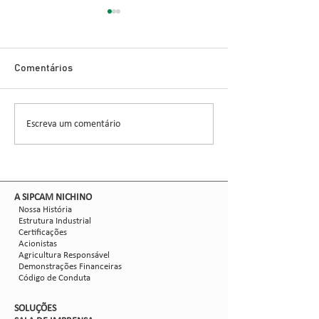
Inovação no Con
Cigarrinha-do-M
Novo Inseticida
Glauber Renato Stür
Demonstra Alta 
Comentários
entomologista e pes
CCGL, uma cooperat
formada por 30 asso
Escreva um comentário
Nova safra de milho:
liderou ensaios técni
como mitigar as perdas
com Dalbulus maidis?
​A SIPCAM NICHINO
Nossa História
Estrutura Industrial
Certificações
Acionistas
Agricultura Responsável
Demonstrações Financeiras
Código de Conduta
SOLUÇÕES