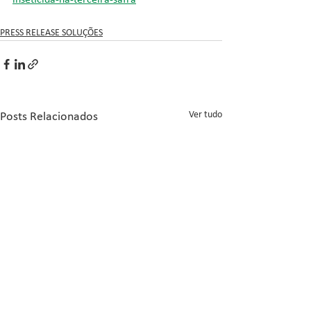
inseticida-na-terceira-safra
PRESS RELEASE SOLUÇÕES
Ver tudo
Posts Relacionados