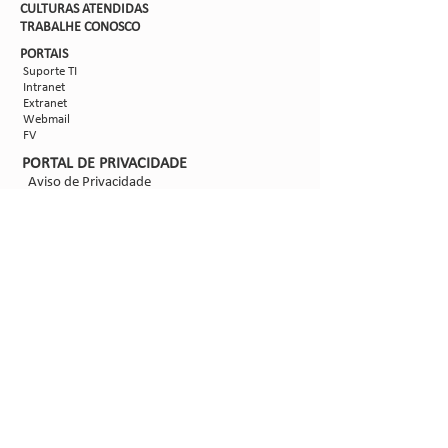
CULTURAS ATENDIDAS
TRABALHE CON
OSCO
PORTAIS
Suporte TI
Intranet
Extranet
Webmail
FV
PORTAL DE PRIVACIDADE
Aviso de Privacidade
Formulário de Requisição do Titular de Dados
Configurações de Cookies
SIGA-NOS
@2021 - Sipcam Nichino