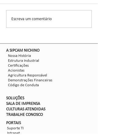
entomologista e pes
CCGL, uma cooperat
formada por 30 asso
Escreva um comentário
Nova safra de milho:
liderou ensaios técni
como mitigar as perdas
com Dalbulus maidis?
​A SIPCAM NICHINO
Nossa História
Estrutura Industrial
Certificações
Acionistas
Agricultura Responsável
Demonstrações Financeiras
Código de Conduta
SOLUÇÕES
SALA DE IMPRENSA
CULTURAS ATENDIDAS
TRABALHE CON
OSCO
PORTAIS
Suporte TI
Intranet