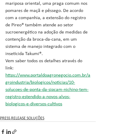
mariposa oriental, uma praga comum nos 
pomares de maçã e pêssego. De acordo 
com a companhia, a extensão do registro 
de Pireo® também atende ao setor 
sucroenergético na adoção de medidas de 
contenção da broca-da-cana, em um 
sistema de manejo integrado com o 
inseticida Takumi®.
Vem saber todos os detalhes através do 
link: 
https://www.portaldoagronegocio.com.br/a
groindustria/biologicos/noticias/10-
solucoes-de-ponta-da-sipcam-nichino-tem-
registro-estendido-a-novos-alvos-
biologicos-e-diversos-cultivos
PRESS RELEASE SOLUÇÕES